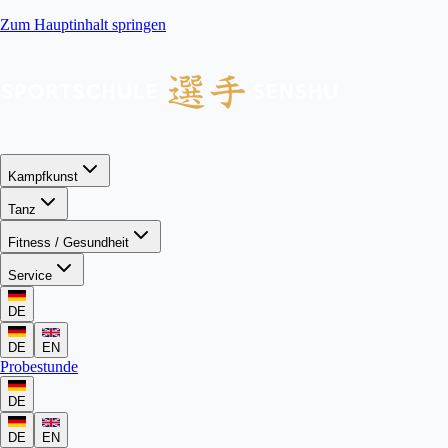
Zum Hauptinhalt springen
Kampfkunst
Tanz
Fitness / Gesundheit
Service
DE
DE
EN
Probestunde
DE
DE
EN