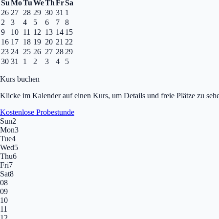
Su
Mo
Tu
We
Th
Fr
Sa
26
27
28
29
30
31
1
2
3
4
5
6
7
8
9
10
11
12
13
14
15
16
17
18
19
20
21
22
23
24
25
26
27
28
29
30
31
1
2
3
4
5
Kurs buchen
Klicke im Kalender auf einen Kurs, um Details und freie Plätze zu sehe
Kostenlose Probestunde
Sun
2
Mon
3
Tue
4
Wed
5
Thu
6
Fri
7
Sat
8
08
09
10
11
12