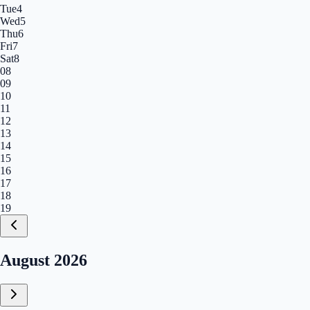
Tue
4
Wed
5
Thu
6
Fri
7
Sat
8
08
09
10
11
12
13
14
15
16
17
18
19
Calendar, August 2026
August 2026