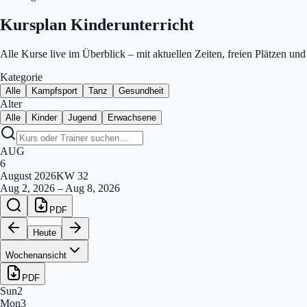
Kursplan Kinderunterricht
Alle Kurse live im Überblick – mit aktuellen Zeiten, freien Plätzen un
Kategorie
Alle
Kampfsport
Tanz
Gesundheit
Alter
Alle
Kinder
Jugend
Erwachsene
AUG
6
August
2026
KW
32
Aug 2, 2026
–
Aug 8, 2026
PDF
Heute
Wochenansicht
PDF
Sun
2
Mon
3