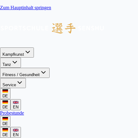
Zum Hauptinhalt springen
Kampfkunst
Tanz
Fitness / Gesundheit
Service
DE
DE
EN
Probestunde
DE
DE
EN