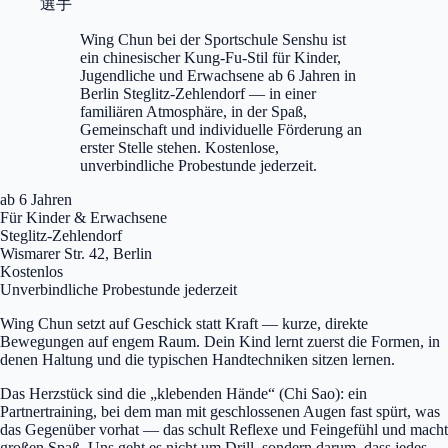
選手
Wing Chun bei der Sportschule Senshu ist
ein chinesischer Kung-Fu-Stil für Kinder,
Jugendliche und Erwachsene ab 6 Jahren in
Berlin Steglitz-Zehlendorf — in einer
familiären Atmosphäre, in der Spaß,
Gemeinschaft und individuelle Förderung an
erster Stelle stehen. Kostenlose,
unverbindliche Probestunde jederzeit.
ab 6 Jahren
Für Kinder & Erwachsene
Steglitz-Zehlendorf
Wismarer Str. 42, Berlin
Kostenlos
Unverbindliche Probestunde jederzeit
Wing Chun setzt auf Geschick statt Kraft — kurze, direkte
Bewegungen auf engem Raum. Dein Kind lernt zuerst die Formen, in
denen Haltung und die typischen Handtechniken sitzen lernen.
Das Herzstück sind die „klebenden Hände“ (Chi Sao): ein
Partnertraining, bei dem man mit geschlossenen Augen fast spürt, was
das Gegenüber vorhat — das schult Reflexe und Feingefühl und macht
großen Spaß. Uns geht es nicht um Drill, sondern darum, dass jedes