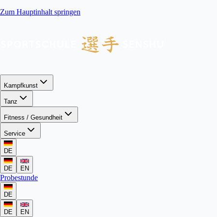
Zum Hauptinhalt springen
Kampfkunst
Tanz
Fitness / Gesundheit
Service
DE
DE
EN
Probestunde
DE
DE
EN