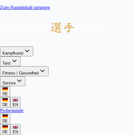
Zum Hauptinhalt springen
Kampfkunst
Tanz
Fitness / Gesundheit
Service
DE
DE
EN
Probestunde
DE
DE
EN