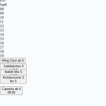
Fri
7
Sat
8
08
09
10
11
12
13
14
15
16
17
18
19
Wing Chun ab 6
Judobärchen 3
und 4
Ballett Mix 5
und 6
Kickboxminis 3
bis 5
Capoeira ab 4
08:00