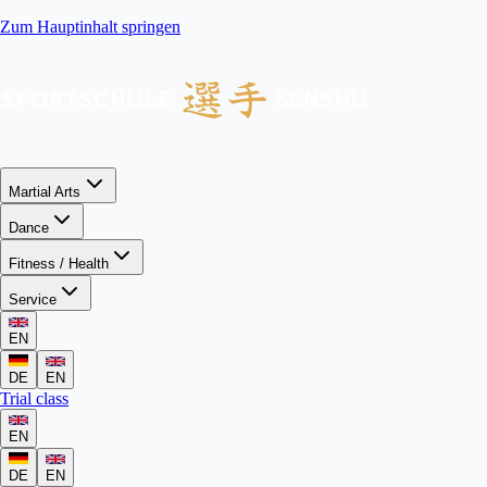
Zum Hauptinhalt springen
Martial Arts
Dance
Fitness / Health
Service
EN
DE
EN
Trial class
EN
DE
EN