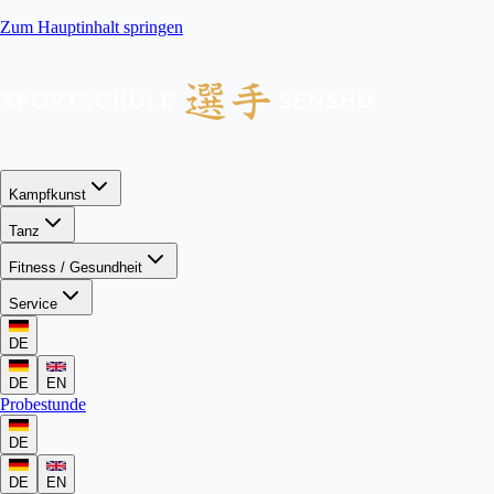
Zum Hauptinhalt springen
Kampfkunst
Tanz
Fitness / Gesundheit
Service
DE
DE
EN
Probestunde
DE
DE
EN