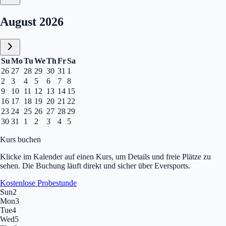
Calendar, August 2026
August 2026
Su
Mo
Tu
We
Th
Fr
Sa
26
27
28
29
30
31
1
2
3
4
5
6
7
8
9
10
11
12
13
14
15
16
17
18
19
20
21
22
23
24
25
26
27
28
29
30
31
1
2
3
4
5
Kurs buchen
Klicke im Kalender auf einen Kurs, um Details und freie Plätze zu
sehen. Die Buchung läuft direkt und sicher über Eversports.
Kostenlose Probestunde
Sun
2
Mon
3
Tue
4
Wed
5