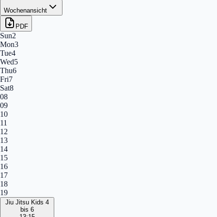
Wochenansicht
PDF
Sun
2
Mon
3
Tue
4
Wed
5
Thu
6
Fri
7
Sat
8
08
09
10
11
12
13
14
15
16
17
18
19
Jiu Jitsu Kids 4
bis 6
13:15