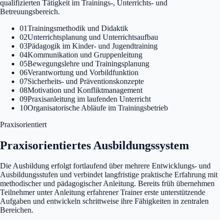
qualifizierten Tätigkeit im Trainings-, Unterrichts- und
Betreuungsbereich.
01
Trainingsmethodik und Didaktik
02
Unterrichtsplanung und Unterrichtsaufbau
03
Pädagogik im Kinder- und Jugendtraining
04
Kommunikation und Gruppenleitung
05
Bewegungslehre und Trainingsplanung
06
Verantwortung und Vorbildfunktion
07
Sicherheits- und Präventionskonzepte
08
Motivation und Konfliktmanagement
09
Praxisanleitung im laufenden Unterricht
10
Organisatorische Abläufe im Trainingsbetrieb
Praxisorientiert
Praxisorientiertes Ausbildungssystem
Die Ausbildung erfolgt fortlaufend über mehrere Entwicklungs- und
Ausbildungsstufen und verbindet langfristige praktische Erfahrung mit
methodischer und pädagogischer Anleitung. Bereits früh übernehmen
Teilnehmer unter Anleitung erfahrener Trainer erste unterstützende
Aufgaben und entwickeln schrittweise ihre Fähigkeiten in zentralen
Bereichen.