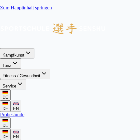
Zum Hauptinhalt springen
Kampfkunst
Tanz
Fitness / Gesundheit
Service
DE
DE
EN
Probestunde
DE
DE
EN